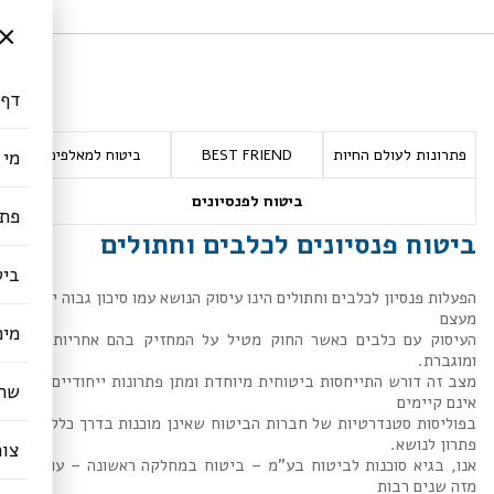
×
דף 
פתרונות לעולם החיות
BEST FRIEND
ביטוח למאלפים
מי 
ביטוח לפנסיונים
פתר
ביטוח פנסיונים לכלבים וחתולים
ביט
הפעלות פנסיון לכלבים וחתולים הינו עיסוק הנושא עמו סיכון גבוה יחסית
מעצם
מימ
העיסוק עם כלבים כאשר החוק מטיל על המחזיק בהם אחריות רבה
ומוגברת.
מצב זה דורש התייחסות ביטוחית מיוחדת ומתן פתרונות ייחודיים אשר
שרו
אינם קיימים
בפוליסות סטנדרטיות של חברות הביטוח שאינן מוכנות בדרך כלל לתת
פתרון לנושא.
צור
אנו, בגיא סוכנות לביטוח בע"מ – ביטוח במחלקה ראשונה – עוסקים
מזה שנים רבות