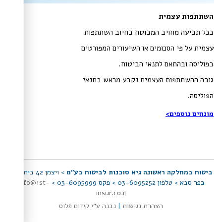
השתתפות עצמית
בכל תביעה מחויב המבוטח בחיוב השתתפות
עצמית על פי הסכומים או השיעורים המפורטים
בפוליסה ובהתאם לתנאי הביטוח.
גובה ההשתתפות העצמית נקבע מראש בתנאי
הפוליסה.
מונחים נוספים>
ביטוח במחלקה ראשונה גיא סוכנות לביטוח בע"מ
> ויצמן 42 בית יתיר
כפר סבא > טלפון 03-6095252 > פקס 03-6095999 >
info@1st-
insur.co.il
הצהרת נגישות
|
נבנה ע"י קידום פלוס