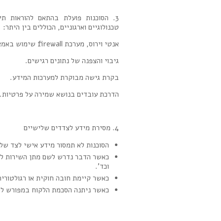
טכנולוגיים וארגוניים, הכוללים בין היתר:
אנטי וירוס, מערכת firewall שימוש באמצעי הגנה מפני חדירה בלתי מורשית.
גיבוי והצפנה של נתונים רגישים.
בקרת גישה מבוקרת למערכות המידע.
הדרכת עובדים בנושא שמירה על פרטיות.
4. מסירת מידע לצדדים שלישיים
הסוכנות לא תמסור מידע אישי לצד של
כאשר הדבר נדרש לשם מתן השירות ללק
וכד'.
כאשר קיימת חובה חוקית או רגולטורית
כאשר ניתנה הסכמת הלקוח במפורש למס