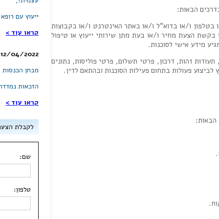
עצמית!,
דרכים הבאות:
ייעוץ עם רופא מומחה
 בטלפון ו/או בדוא"ל ו/או באתר האינטרנט ו/או בקבוצות
קראו עוד >
 בקשת הצעת מחיר ו/או בעת מתן שירותי ייעוץ או טיפול
יע מידע אישי לסוכנות.
12/04/2022 - מענק לעצמאים בעלי שליטה
תעודות זהות, דרכון, פרטי תשלום, פרטי פוליסות, נתונים
 לביצוע פעולות בתחום פעילות הסוכנות ובהתאם לדין.
מבחן הכנסות 
הזכאות נמדדת
קראו עוד >
הבאות:
לקבלת הצעה 
.
שם:
טלפון:
וח.