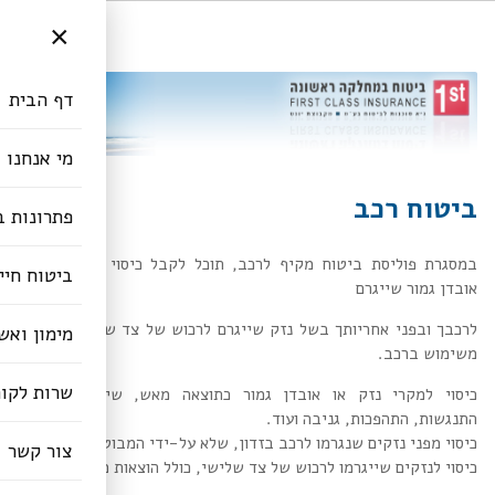
×
דף הבית
מי אנחנו
ביטוח רכב
פתרונות ב
במסגרת פוליסת ביטוח מקיף לרכב, תוכל לקבל כיסוי בפני נזק או
ביטוח חיי
אובדן גמור שייגרם
לרכבך ובפני אחריותך בשל נזק שייגרם לרכוש של צד שלישי כתוצאה
מימון ואש
משימוש ברכב.
שרות לקו
כיסוי למקרי נזק או אובדן גמור כתוצאה מאש, שיטפון, סערה,
התנגשות, התהפכות, גניבה ועוד.
כיסוי מפני נזקים שנגרמו לרכב בזדון, שלא על-ידי המבוטח
צור קשר
כיסוי לנזקים שייגרמו לרכוש של צד שלישי, כולל הוצאות משפט.