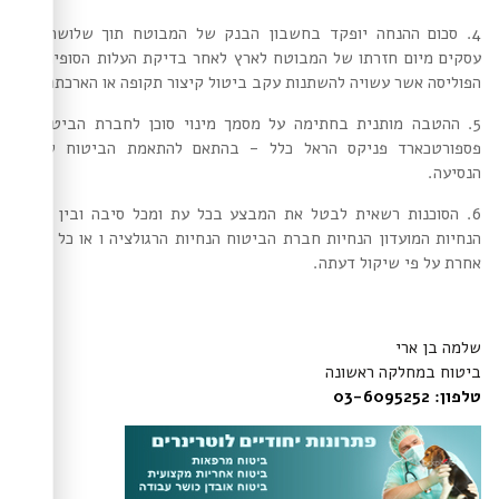
4. סכום ההנחה יופקד בחשבון הבנק של המבוטח תוך שלושה ימי
עסקים מיום חזרתו של המבוטח לארץ לאחר בדיקת העלות הסופית של
הפוליסה אשר עשויה להשתנות עקב ביטול קיצור תקופה או הארכתה.
5. ההטבה מותנית בחתימה על מסמך מינוי סוכן לחברת הביטוח -
פספורטכארד פניקס הראל כלל - בהתאם להתאמת הביטוח לצרכי
הנסיעה.
6. הסוכנות רשאית לבטל את המבצע בכל עת ומכל סיבה ובין היתר
הנחיות המועדון הנחיות חברת הביטוח הנחיות הרגולציה ו או כל סיבה
אחרת על פי שיקול דעתה.
שלמה בן ארי
ביטוח במחלקה ראשונה
טלפון: 03-6095252