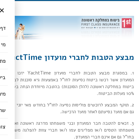
×
דף 
מי 
מבצע הטבות לחברי מועדון YactTime
פתר
1. במסגרת מבצע הטבות לחברי מועדון YachtTime יזכו חברי
ביט
המועדון אשר רכשו ביטוח נסיעות לחו"ל באמצעות גיא סוכנות לביטוח
ביטוח במחלקה ראשונה (להלן הסוכנות) בהטבה מיוחדת הנחה בשיעור
מימ
10% מעלות הביטוח.
2. תוקף המבצע לרוכשים פוליסות נסיעה לחו"ל בחודש מאי יוני 2022
שרו
גם אם מועד נסיעתם לאחר מועד הרכישה.
3. זכאים להטבה חבר המועדון ובני משפחתו מדרגה ראשונה ואו בני
צור
משפחתו הטסים ו/או מפליגים עמו ו/או חברי צוות להפלגה משותפת
בחו"ל גם אם אינם חברי המועדון.